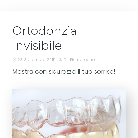
PARODONTOLOGIA
SEDAZIONE COSCIENTE
Ortodonzia
ODONTOIATRIA GENERALE
Invisibile
PEDODONZIA
28 Settembre 2015
Dr. Pietro Leone
CANINO INCLUSO
Mostra con sicurezza il tuo sorriso!
PATOLOGIA ORALE
DISTURBI DEL SONNO